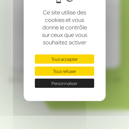
Ce site utilise des
cookies et vous
donne le contrôle
sur ceux que vous
souhaitez activer
Réserver
Découvrir
Babyfoot Humain 4 barres 2
Tout accepter
Tout refuser
Personnaliser