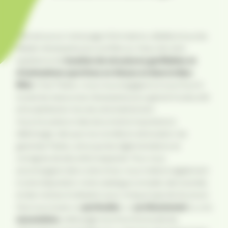
Bienvenue sur notre page Informations, dédiée à tous les
détails nécessaires pour profiter au mieux de votre
expérience de
location de structures gonflables et
d'animations sportives en Alsace et dans le Bas-
Rhin
. Chez Tikaloc, nous nous engageons à vous fournir
toutes les ressources nécessaires pour garantir la sécurité
et la satisfaction lors de votre événement.
Vous trouverez ici des documents importants à
télécharger, tels que nos conditions de location, les
garanties Tikaloc, ainsi que les réglementations et
consignes de sécurité à respecter. Pour vous
accompagner dans votre choix, nous mettons également
à votre disposition notre catalogue complet, des tutoriels,
et des notices d’utilisation pour chaque type de structure.
Que vous soyez un
particulier
, un
professionnel
ou une
association,
cette page vous fournira toutes les