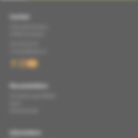
Contact
2 Rue des Roseaux
67360 Eschbach
06 11 22 05 79
contact@tikaloc.fr
Nos prestations
Animations gonflables
Sport
Événementiel
Informations