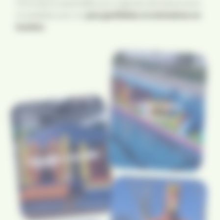
informations essentielles pour organiser des événements
inoubliables avec nos
jeux gonflables et animations
en
location
.
Les garanties
Tikaloc
Conditions location