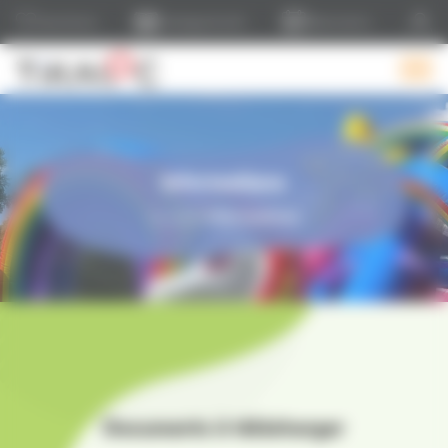
Panneau de gestion des cookies
Liste d'envie
Catalogue & tarifs
Réservations
Informations
Accueil
Informations
›
Documents à télécharger