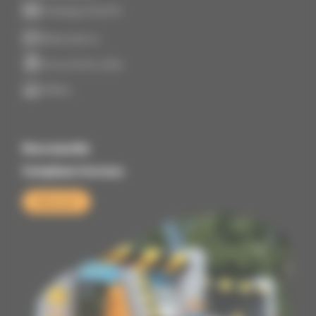
Catalogue & tarifs
Réservations
Documents utiles
Vidéos
Nouveautés
Complexe travaux
Découvrir