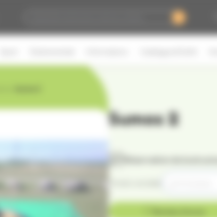
Sport
Événementiel
Informations
Catalogue & Tarifs
Ac
ions
›
Sumos 2
Sumos 2
Réservation de la structu
Choisir une date
Ma liste d'envie