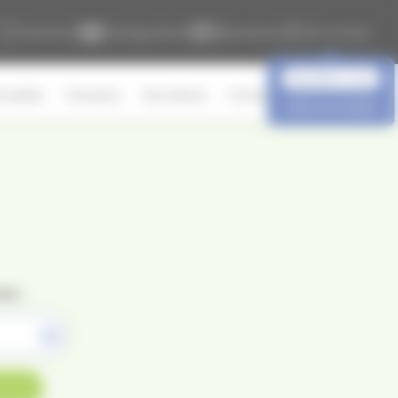
Liste d'envie
Catalogue & tarifs
Réservations
Mon compte
Identifiez-vous
tualités
À propos
Avis clients
Contact
Créer un compte
re :