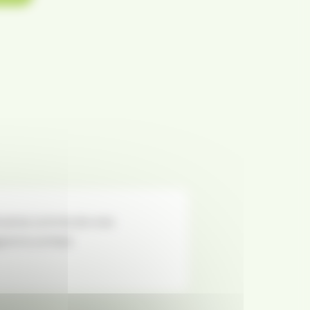
rsaires comme de vrais
gner le combat.