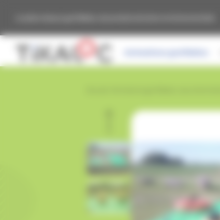
Panneau de gestion des cookies
Location de jeux gonflables, de produits de loisirs et évènementiels
Animations gonflables
Accueil
›
Animations gonflables
›
Jeux d'animat