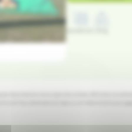
Diamètre 5m
30 kg
ues de protection et au tapis de combat, affrontez vos adve
nt sortir leur adversaire du tapis ou le mettre à terre pour ga