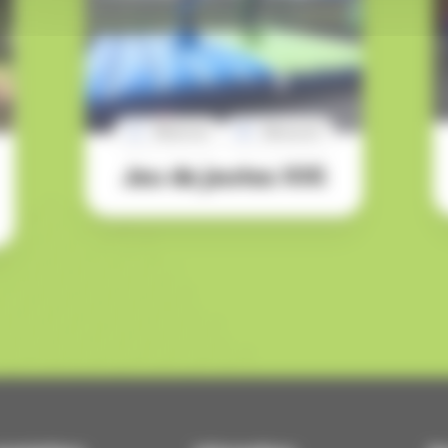
Réserver
Découvrir
Jeu de joutes XXl