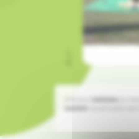
Grâce aux 2
costumes,
aux casq
sumotori.
Les participants devro