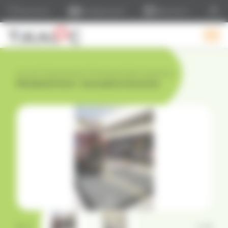
Panneau de gestion des cookies
Liste d'envie
Catalogue & tarifs
Réservations
Accueil
›
Événementiel
›
Photobooth & bornes photo
›
Photobooth miroir – borne photo interactive