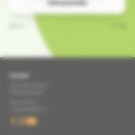
événementielle
Contact
2 Rue des Roseaux
67360 Eschbach
06 11 22 05 79
contact@tikaloc.fr