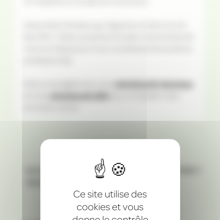
où l’expérience visuelle est importante.
Disponible à Strasbourg, Haguenau et dans tout le
Bas-Rhin, Tikaloc propose la location de photobooth
miroir en Alsace pour tous vos événements privés et
professionnels.
Découvrez également notre
photobooth classique
et notre
photobooth 360
pour compléter votre
animation photo.
Entreprise familiale
Certifiée NF EN 14960-1
alsacienne engagée
Ce site utilise des
cookies et vous
donne le contrôle