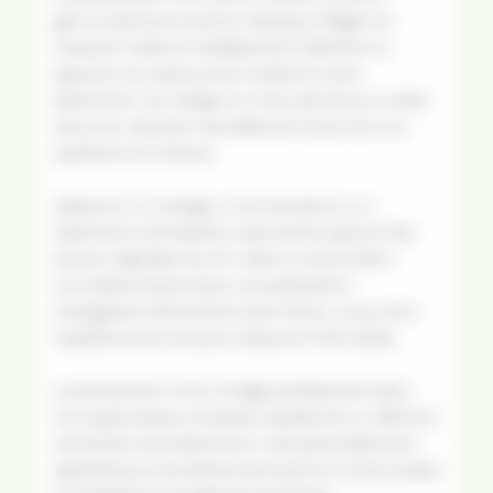
gamme de la borne photo classique. Élégant et
interactif, il attire immédiatement l’attention et
apporte une vraie touche moderne à votre
événement. Son design en miroir permet aux invités
de se voir, de poser naturellement et de vivre une
expérience immersive.
Idéal pour un mariage, un anniversaire ou un
événement d’entreprise, il permet de capturer des
photos originales tout en créant une animation
conviviale et dynamique. Les participants
interagissent directement avec l’écran, ce qui rend
l’expérience encore plus ludique et mémorable.
Le photobooth miroir s’intègre parfaitement dans
tous types de lieux et devient rapidement un élément
central de votre événement. Il est particulièrement
apprécié pour les événements premium et les soirées