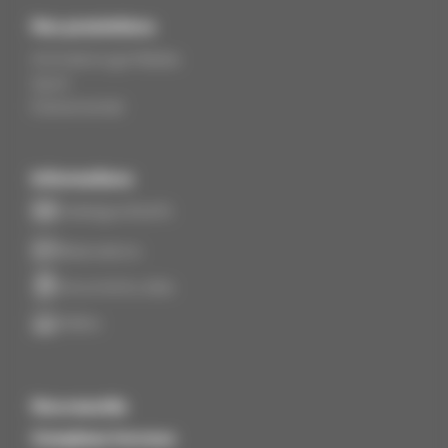
Nos prestations
Animations gonflables
Sport
Événementiel
Informations
Catalogue & tarifs
Réservations
Documents utiles
Vidéos
Nouveautés
Complexe travaux