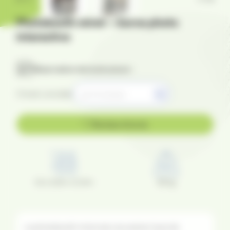
Photobooth miroir – borne photo
interactive
Réservation de la structure :
Choisir une date
Ma liste d'envie
1,6 x 0,6m x 0,4m
82 kg
Le photobooth miroir est une version haut de