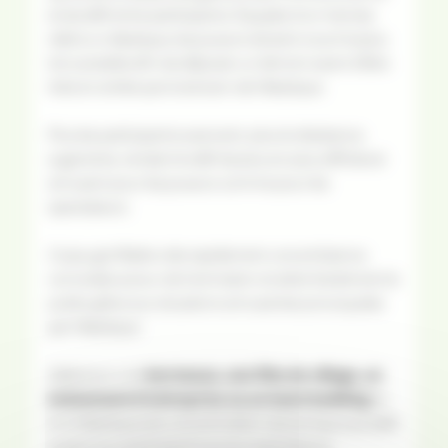
et de défi entre participants. Équipés d’un harnais
relié à un élastique, les joueurs doivent courir le plus
loin possible afin de déposer un témoin avant d’être
tirés en arrière par la tension de l’élastique.
Plus les participants avancent, plus la résistance
augmente, rendant le défi de plus en plus difficile et
amusant pour les joueurs comme pour les
spectateurs.
Ce jeu gonflable crée rapidement une ambiance
conviviale autour de l’animation et attire facilement le
public grâce aux situations amusantes provoquées
par l’élastique.
Idéal pour une
kermesse, une fête de village, un
événement d’entreprise ou un team building
, le
tir à l’élastique est une animation dynamique qui plaît
autant aux participants qu’aux spectateurs.