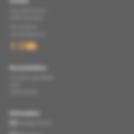
Contact
2 Rue des Roseaux
67360 Eschbach
06 11 22 05 79
contact@tikaloc.fr
Nos prestations
Animations gonflables
Sport
Événementiel
Informations
Catalogue & tarifs