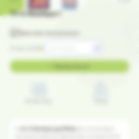
Tir à l'élastique 1
Réservation de la structure :
Choisir une date
Ma liste d'envie
10*3.5m*2.5h
130 kg
Le
tir à l’élastique gonflable
est une animation
sportive et ludique qui garantit des moments de rire