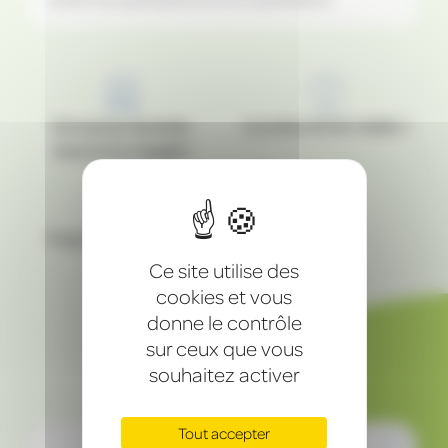
Entreprise familiale
Certifiée NF EN 14960-1
alsacienne engagée
Projets personnalisés
Ce site utilise des
cookies et vous
donne le contrôle
sur ceux que vous
Vous allez adorer
souhaitez activer
Tout accepter