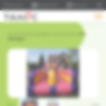
Panneau de gestion des cookies
Liste d'envie
Catalogue & tarifs
Réservations
Accueil
›
Animations gonflables
›
Jeux d'animations
›
Tir à
l'élastique 1