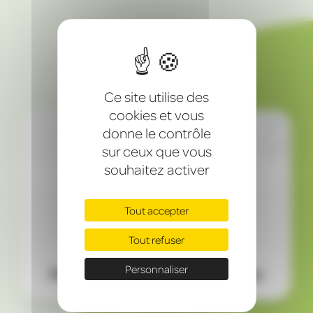
Vous allez adorer
Ce site utilise des
cookies et vous
donne le contrôle
sur ceux que vous
souhaitez activer
Tout accepter
Tout refuser
Réserver
Découvrir
Personnaliser
Parcours du combattant aquatique