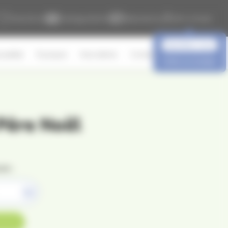
Liste d'envie
Catalogue & tarifs
Réservations
Mon compte
Identifiez-vous
ualités
À propos
Avis clients
Contact
Créer un compte
Père Noël
re :