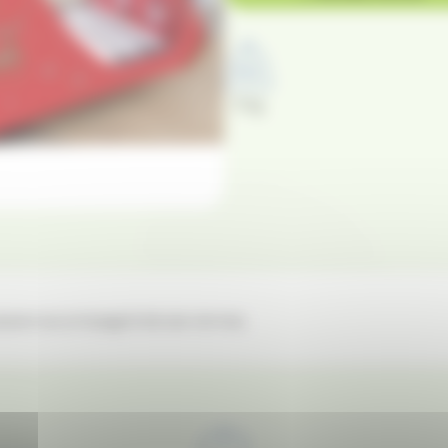
0 kg
asseoir accompagné de ses rennes.