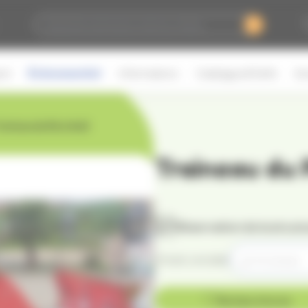
Événementiel
ort
Informations
Catalogue & Tarifs
Act
raineau du Père Noël
Traineau du 
Réservation de la structu
Choisir une date
Ma liste d'envie