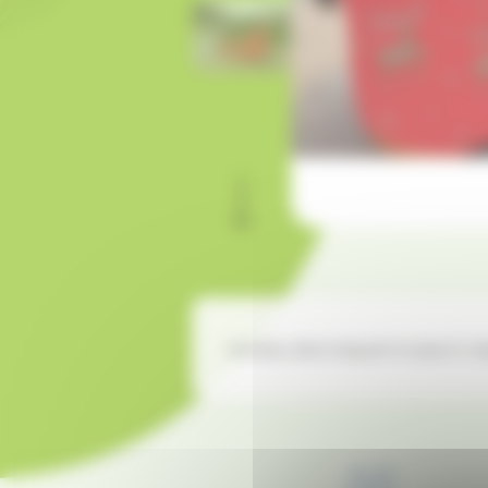
raineau dans lequel on peut s' 