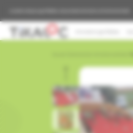
Panneau de gestion des cookies
Location de jeux gonflables, de produits de loisirs et évènementiels
Animations gonflables
Sp
Accueil
›
Événementiel
›
Animations de Noël
›
T