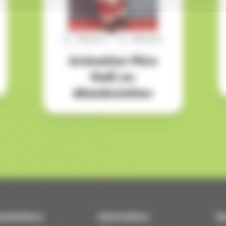
Réserver
Découvrir
Animation Père
Noël en
déambulation
prestations
Informations
No