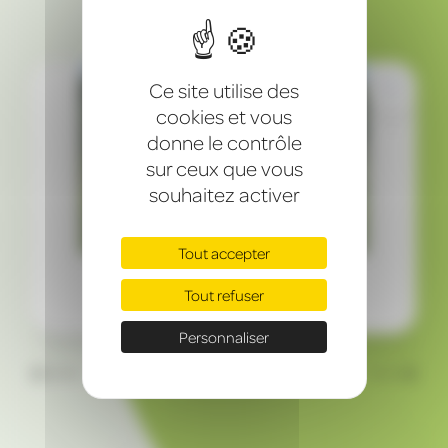
Vous allez adorer
Ce site utilise des
cookies et vous
donne le contrôle
sur ceux que vous
souhaitez activer
Réserver
Tout accepter
Découvrir
Cabane (Piscine à boules)
Tout refuser
Personnaliser