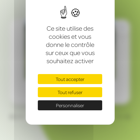
Vous allez adorer
Ce site utilise des
cookies et vous
donne le contrôle
sur ceux que vous
souhaitez activer
Réserver
Tout accepter
Découvrir
Cabane (Piscine à boules)
Tout refuser
Personnaliser